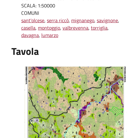
SCALA: 1:50000
COMUNI
sant'olcese
,
serra riccò
,
mignanego
,
savignone
,
casella
,
montoggio
,
valbrevenna
,
torriglia
,
davagna
,
lumarzo
Tavola