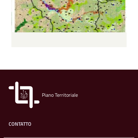
Piano Territoriale
Footer menu
CONTATTO