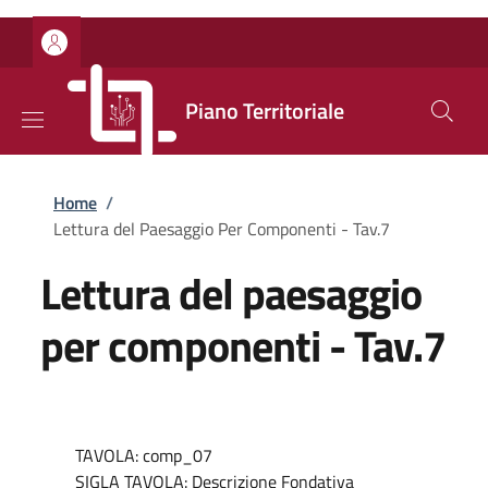
Salta al contenuto principale
Skip to footer content
Piano Territoriale
Briciole di pane
Home
/
Lettura del Paesaggio Per Componenti - Tav.7
Lettura del paesaggio
per componenti - Tav.7
TAVOLA: comp_07
SIGLA TAVOLA: Descrizione Fondativa