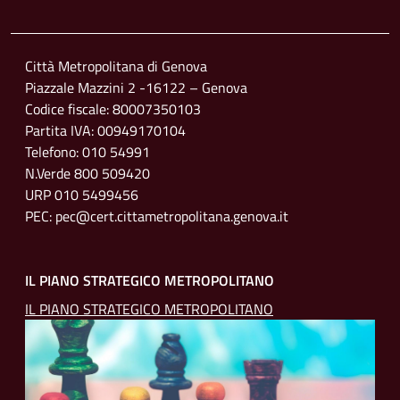
Footer menu
Città Metropolitana di Genova
Piazzale Mazzini 2 -16122 – Genova
Codice fiscale: 80007350103
Partita IVA: 00949170104
Telefono: 010 54991
N.Verde 800 509420
URP 010 5499456
PEC: pec@cert.cittametropolitana.genova.it
IL PIANO STRATEGICO METROPOLITANO
IL PIANO STRATEGICO METROPOLITANO