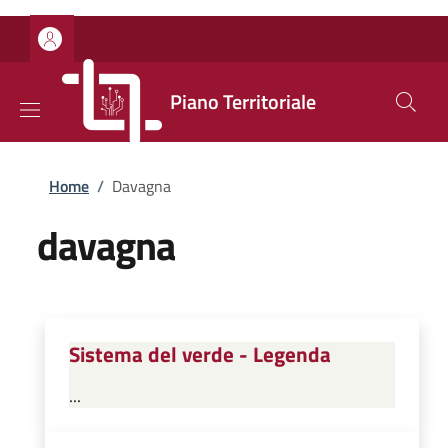
Salta al contenuto principale
Skip to footer content
Piano Territoriale
Briciole di pane
Home
/
Davagna
davagna
Sistema del verde - Legenda
...