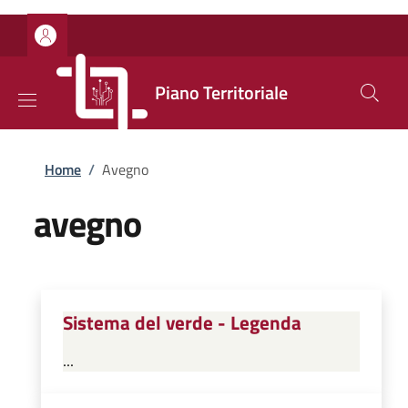
Salta al contenuto principale
Skip to footer content
Piano Territoriale
Briciole di pane
Home
/
Avegno
avegno
Sistema del verde - Legenda
...