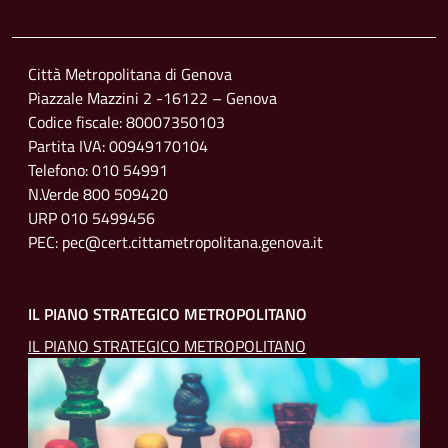
Footer menu
Città Metropolitana di Genova
Piazzale Mazzini 2 -16122 – Genova
Codice fiscale: 80007350103
Partita IVA: 00949170104
Telefono: 010 54991
N.Verde 800 509420
URP 010 5499456
PEC: pec@cert.cittametropolitana.genova.it
IL PIANO STRATEGICO METROPOLITANO
IL PIANO STRATEGICO METROPOLITANO