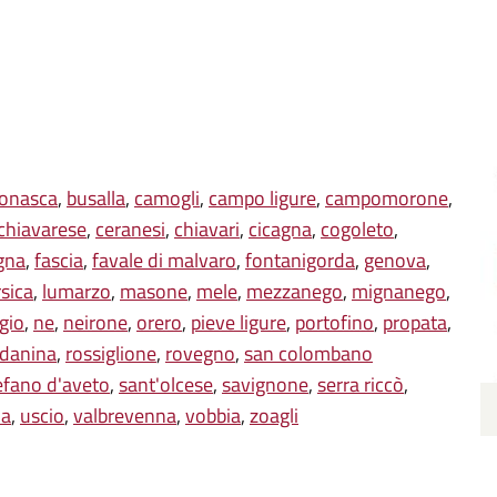
onasca
,
busalla
,
camogli
,
campo ligure
,
campomorone
,
 chiavarese
,
ceranesi
,
chiavari
,
cicagna
,
cogoleto
,
gna
,
fascia
,
favale di malvaro
,
fontanigorda
,
genova
,
rsica
,
lumarzo
,
masone
,
mele
,
mezzanego
,
mignanego
,
gio
,
ne
,
neirone
,
orero
,
pieve ligure
,
portofino
,
propata
,
danina
,
rossiglione
,
rovegno
,
san colombano
efano d'aveto
,
sant'olcese
,
savignone
,
serra riccò
,
na
,
uscio
,
valbrevenna
,
vobbia
,
zoagli