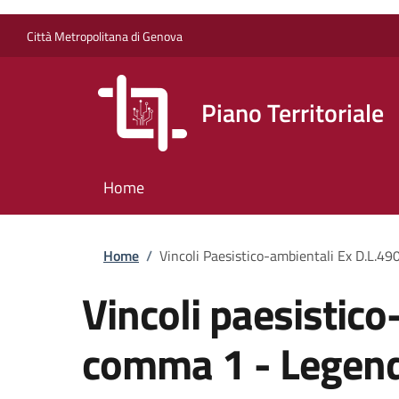
Salta al contenuto principale
Skip to footer content
Città Metropolitana di Genova
Piano Territoriale
Home
Briciole di pane
Home
/
Vincoli Paesistico-ambientali Ex D.L.4
Vincoli paesistico
comma 1 - Legen