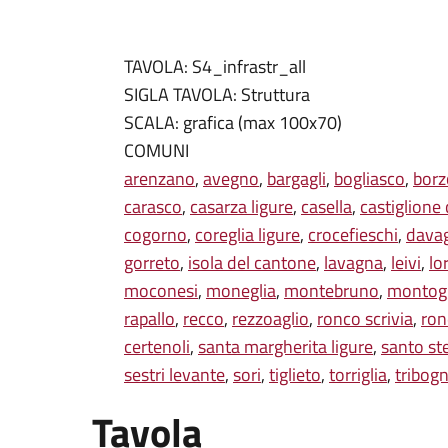
TAVOLA: S4_infrastr_all
SIGLA TAVOLA: Struttura
SCALA: grafica (max 100x70)
COMUNI
arenzano
,
avegno
,
bargagli
,
bogliasco
,
borz
carasco
,
casarza ligure
,
casella
,
castiglione
cogorno
,
coreglia ligure
,
crocefieschi
,
dava
gorreto
,
isola del cantone
,
lavagna
,
leivi
,
lo
moconesi
,
moneglia
,
montebruno
,
montog
rapallo
,
recco
,
rezzoaglio
,
ronco scrivia
,
ron
certenoli
,
santa margherita ligure
,
santo st
sestri levante
,
sori
,
tiglieto
,
torriglia
,
tribog
Tavola