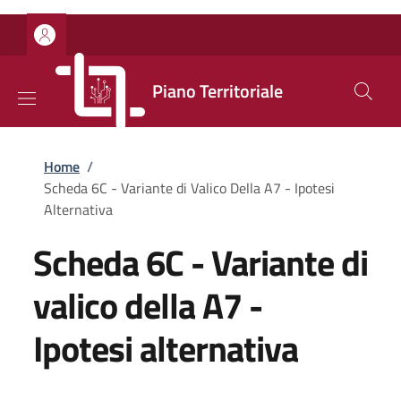
Salta al contenuto principale
Skip to footer content
Piano Territoriale
Briciole di pane
Home
/
Scheda 6C - Variante di Valico Della A7 - Ipotesi
Alternativa
Scheda 6C - Variante di
valico della A7 -
Ipotesi alternativa