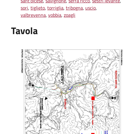
sant'olcese
,
savignone
,
serra riccò
,
sestri levante
,
sori
,
tiglieto
,
torriglia
,
tribogna
,
uscio
,
valbrevenna
,
vobbia
,
zoagli
Tavola