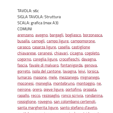
TAVOLA: s6c
SIGLA TAVOLA: Struttura
SCALA: grafica (max A3)
COMUNI
arenzano
,
avegno
,
bargagli
,
bogliasco
,
borzonasca
,
busalla
,
camogli
,
campo ligure
,
campomorone
,
carasco
,
casarza ligure
,
casella
,
castiglione
chiavarese
,
ceranesi
,
chiavari
,
cicagna
,
cogoleto
,
cogorno
,
coreglia ligure
,
crocefieschi
,
davagna
,
fascia
,
favale di malvaro
,
fontanigorda
,
genova
,
gorreto
,
isola del cantone
,
lavagna
,
leivi
,
lorsica
,
lumarzo
,
masone
,
mele
,
mezzanego
,
mignanego
,
moconesi
,
moneglia
,
montebruno
,
montoggio
,
ne
,
neirone
,
orero
,
pieve ligure
,
portofino
,
propata
,
rapallo
,
recco
,
rezzoaglio
,
ronco scrivia
,
rondanina
,
rossiglione
,
rovegno
,
san colombano certenoli
,
santa margherita ligure
,
santo stefano d'aveto
,