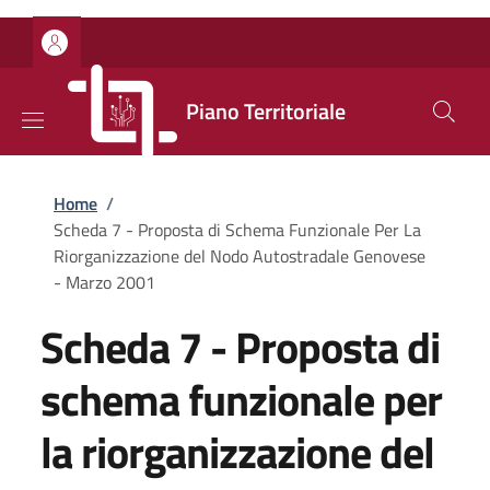
Salta al contenuto principale
Skip to footer content
Piano Territoriale
Briciole di pane
Home
/
Scheda 7 - Proposta di Schema Funzionale Per La
Riorganizzazione del Nodo Autostradale Genovese
- Marzo 2001
Scheda 7 - Proposta di
schema funzionale per
la riorganizzazione del