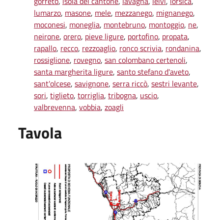
gorreto
,
isola del cantone
,
lavagna
,
leivi
,
lorsica
,
lumarzo
,
masone
,
mele
,
mezzanego
,
mignanego
,
moconesi
,
moneglia
,
montebruno
,
montoggio
,
ne
,
neirone
,
orero
,
pieve ligure
,
portofino
,
propata
,
rapallo
,
recco
,
rezzoaglio
,
ronco scrivia
,
rondanina
,
rossiglione
,
rovegno
,
san colombano certenoli
,
santa margherita ligure
,
santo stefano d'aveto
,
sant'olcese
,
savignone
,
serra riccò
,
sestri levante
,
sori
,
tiglieto
,
torriglia
,
tribogna
,
uscio
,
valbrevenna
,
vobbia
,
zoagli
Tavola