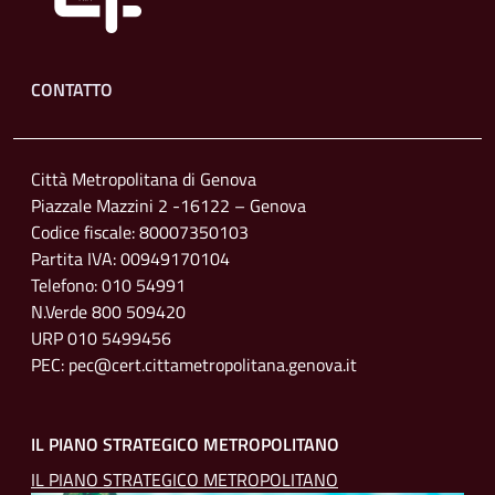
Footer menu
CONTATTO
Città Metropolitana di Genova
Piazzale Mazzini 2 -16122 – Genova
Codice fiscale: 80007350103
Partita IVA: 00949170104
Telefono: 010 54991
N.Verde 800 509420
URP 010 5499456
PEC: pec@cert.cittametropolitana.genova.it
IL PIANO STRATEGICO METROPOLITANO
IL PIANO STRATEGICO METROPOLITANO