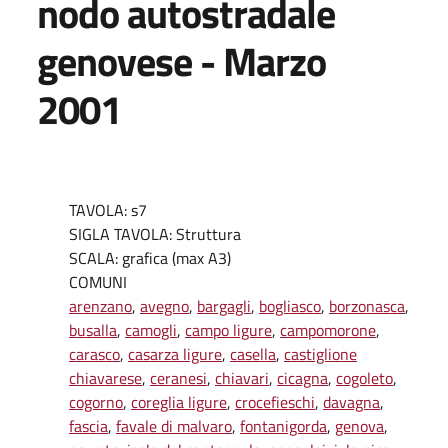
nodo autostradale
genovese - Marzo
2001
TAVOLA: s7
SIGLA TAVOLA: Struttura
SCALA: grafica (max A3)
COMUNI
arenzano
,
avegno
,
bargagli
,
bogliasco
,
borzonasca
,
busalla
,
camogli
,
campo ligure
,
campomorone
,
carasco
,
casarza ligure
,
casella
,
castiglione
chiavarese
,
ceranesi
,
chiavari
,
cicagna
,
cogoleto
,
cogorno
,
coreglia ligure
,
crocefieschi
,
davagna
,
fascia
,
favale di malvaro
,
fontanigorda
,
genova
,