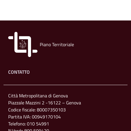
Piano Territoriale
Footer menu
CONTATTO
Città Metropolitana di Genova
Piazzale Mazzini 2 -16122 – Genova
Codice fiscale: 80007350103
Partita IVA: 00949170104
Telefono: 010 54991
N.Verde 800 509420