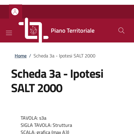
Salta al contenuto principale
Skip to footer content
Piano Territoriale
Briciole di pane
Home
/
Scheda 3a - Ipotesi SALT 2000
Scheda 3a - Ipotesi
SALT 2000
TAVOLA: s3a
SIGLA TAVOLA: Struttura
SCALA: grafica (max A3)