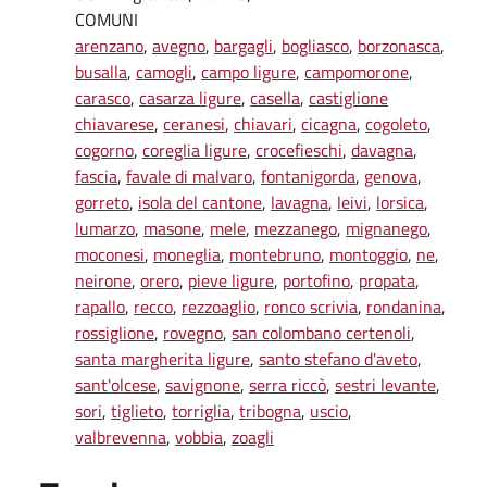
COMUNI
arenzano
,
avegno
,
bargagli
,
bogliasco
,
borzonasca
,
busalla
,
camogli
,
campo ligure
,
campomorone
,
carasco
,
casarza ligure
,
casella
,
castiglione
chiavarese
,
ceranesi
,
chiavari
,
cicagna
,
cogoleto
,
cogorno
,
coreglia ligure
,
crocefieschi
,
davagna
,
fascia
,
favale di malvaro
,
fontanigorda
,
genova
,
gorreto
,
isola del cantone
,
lavagna
,
leivi
,
lorsica
,
lumarzo
,
masone
,
mele
,
mezzanego
,
mignanego
,
moconesi
,
moneglia
,
montebruno
,
montoggio
,
ne
,
neirone
,
orero
,
pieve ligure
,
portofino
,
propata
,
rapallo
,
recco
,
rezzoaglio
,
ronco scrivia
,
rondanina
,
rossiglione
,
rovegno
,
san colombano certenoli
,
santa margherita ligure
,
santo stefano d'aveto
,
sant'olcese
,
savignone
,
serra riccò
,
sestri levante
,
sori
,
tiglieto
,
torriglia
,
tribogna
,
uscio
,
valbrevenna
,
vobbia
,
zoagli